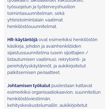
työaikaan), lakisääteiset vakuutukset,
työsuojelun ja työterveyshuollon
toimintasuunnitelman, sekä
yhteistoimintalain vaatimat
henkilöstösuunnitelmat.
HR-käytäntöjä
ovat esimerkiksi henkilöstön
käsikirja, johdon ja avainhenkilöiden
sijaistussuunnitelma (usein sijoittajien /
listautumisen vaatimus), rekrytointi- ja
perehdytyskäytännöt, ja aukikirjoitetut
palkitsemisen periaatteet.
Johtamisen työkalut
puolestaan kattavat
esimerkiksi organisaatiokaavion, suunnitellun
henkilöstöviestinnän,
kehityskeskustelumallin, aukikirjoitetut