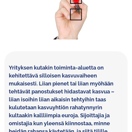
Yrityksen kutakin toiminta-aluetta on
kehitettävä silloisen kasvuvaiheen
mukaisesti. Liian pienet tai liian myöhään
tehtävät panostukset hidastavat kasvua –
liian isoihin liian aikaisin tehtyihin taas
kulutetaan kasvuyhtiön rahatynnyrin
kultaakin kallliimpia euroja. Sijoittajia ja
omistajia kun yleensä kiinnostaa, minne
heidän rahansa käytetään, ja siitä tilille