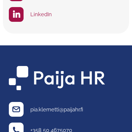
LinkedIn
pia.klemetti@paijahr.fi
+358 50 4675070