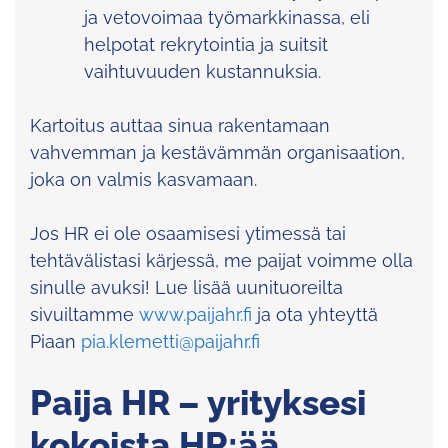
ja vetovoimaa työmarkkinassa, eli
helpotat rekrytointia ja suitsit
vaihtuvuuden kustannuksia.
Kartoitus auttaa sinua rakentamaan
vahvemman ja kestävämmän organisaation,
joka on valmis kasvamaan.
Jos HR ei ole osaamisesi ytimessä tai
tehtävälistasi kärjessä, me paijat voimme olla
sinulle avuksi! Lue lisää uunituoreilta
sivuiltamme
www.paijahr.fi
ja ota yhteyttä
Piaan
pia.klemetti@paijahr.fi
Paija HR – yrityksesi
kokoista HR:ää.