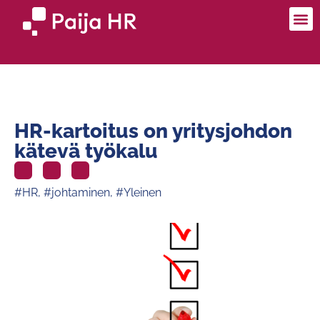
HR-kartoitus on yritysjohdon
kätevä työkalu
#HR
,
#johtaminen
,
#Yleinen