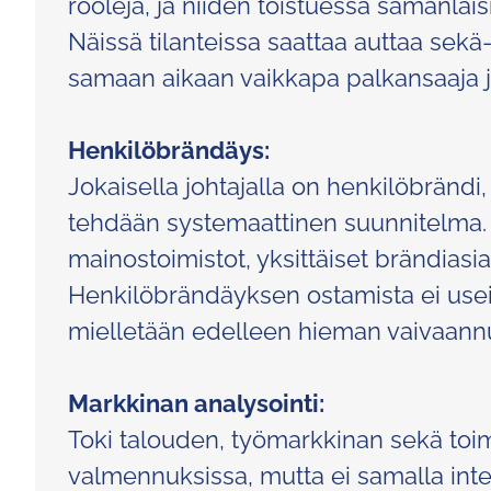
rooleja, ja niiden toistuessa samanlais
Näissä tilanteissa saattaa auttaa sekä-e
samaan aikaan vaikkapa palkansaaja ja y
Henkilöbrändäys:
Jokaisella johtajalla on henkilöbränd
tehdään systemaattinen suunnitelma.
mainostoimistot, yksittäiset brändiasi
Henkilöbrändäyksen ostamista ei useinka
mielletään edelleen hieman vaivaannut
Markkinan analysointi:
Toki talouden, työmarkkinan sekä toim
valmennuksissa, mutta ei samalla int