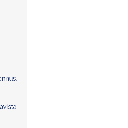
ennus.
avista: