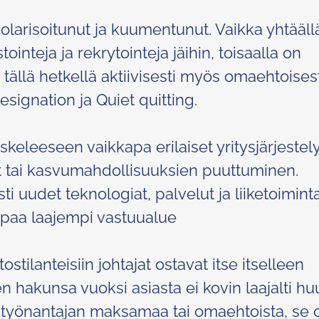
olarisoitunut ja kuumentunut. Vaikka yhtääll
inteja ja rekrytointeja jäihin, toisaalla on
tällä hetkellä aktiivisesti myös omaehtoisest
signation ja Quiet quitting.
keleeseen vaikkapa erilaiset yritysjärjestely
et tai kasvumahdollisuuksien puuttuminen.
ti uudet teknologiat, palvelut ja liiketoiminta
mpaa laajempi vastuualue
stilanteisiin johtajat ostavat itse itselleen
n hakunsa vuoksi asiasta ei kovin laajalti hu
 työnantajan maksamaa tai omaehtoista, se 