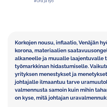
#Ura ja työ
Korkojen nousu, inflaatio, Venäjän hy
korona, materiaalien saatavuusongel
alkaneelle ja muualle laajentuvalle 
työmarkkinan hidastumiselle. Vaikutu
yrityksen menestykset ja menetykset
johtajalle ilmaantuu tarve uramuutoks
valmennusta samoin kuin mihin taha
on kyse, mitä johtajan uravalmennu