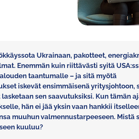
ökkäyssota Ukrainaan, pakotteet, energiakri
mat. Enemmän kuin riittävästi syitä USA:ss
talouden taantumalle – ja sitä myötä
kset iskevät ensimmäisenä yritysjohtoon, s
 lasketaan sen saavutuksiksi. Kun tämän a
elle, hän ei jää yksin vaan hankkii itsellee
nsa muuhun valmennustarpeeseen. Mistä s
kseen kuuluu?