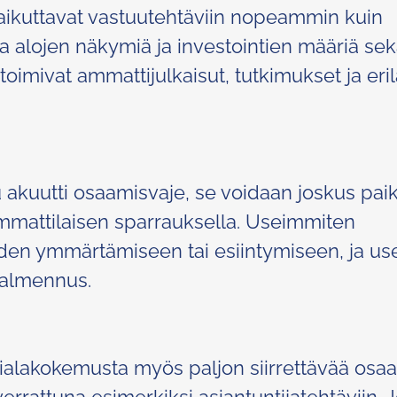
vaikuttavat vastuutehtäviin nopeammin kuin
tkia alojen näkymiä ja investointien määriä se
oimivat ammattijulkaisut, tutkimukset ja eril
ku akuutti osaamisvaje, se voidaan joskus pai
mattilaisen sparrauksella. Useimmiten
uden ymmärtämiseen tai esiintymiseen, ja us
valmennus.
mialakokemusta myös paljon siirrettävää osaa