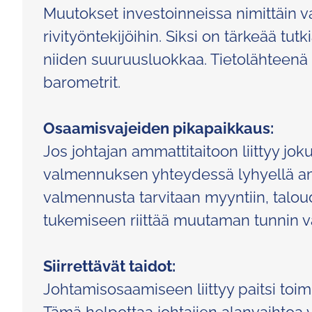
Muutokset investoinneissa nimittäin 
rivityöntekijöihin. Siksi on tärkeää tu
niiden suuruusluokkaa. Tietolähteenä t
barometrit.
Osaamisvajeiden pikapaikkaus:
Jos johtajan ammattitaitoon liittyy jo
valmennuksen yhteydessä lyhyellä am
valmennusta tarvitaan myyntiin, talo
tukemiseen riittää muutaman tunnin 
Siirrettävät taidot:
Johtamisosaamiseen liittyy paitsi toi