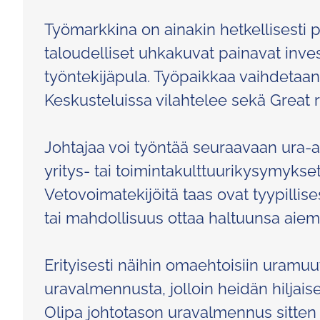
Työmarkkina on ainakin hetkellisesti p
taloudelliset uhkakuvat painavat investo
työntekijäpula. Työpaikkaa vaihdetaan 
Keskusteluissa vilahtelee sekä Great re
Johtajaa voi työntää seuraavaan ura-as
yritys- tai toimintakulttuurikysymyks
Vetovoimatekijöitä taas ovat tyypillises
tai mahdollisuus ottaa haltuunsa aie
Erityisesti näihin omaehtoisiin uramuuto
uravalmennusta, jolloin heidän hiljaise
Olipa johtotason uravalmennus sitten