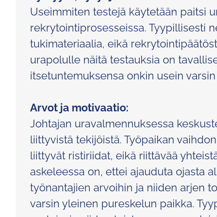
Useimmiten testejä käytetään paitsi 
rekrytointiprosesseissa. Tyypillisesti
tukimateriaalia, eikä rekrytointipäätö
urapolulle näitä testauksia on tavalli
itsetuntemuksensa onkin usein varsin 
Arvot ja motivaatio:
Johtajan uravalmennuksessa keskustel
liittyvistä tekijöistä. Työpaikan vaihdo
liittyvät ristiriidat, eikä riittävää yht
askeleessa on, ettei ajauduta ojasta 
työnantajien arvoihin ja niiden arjen
varsin yleinen pureskelun paikka. Tyypi