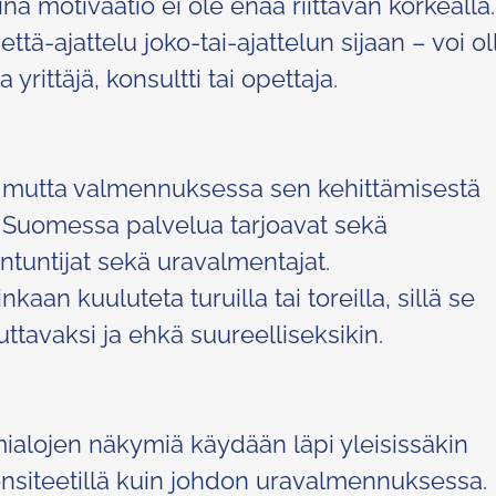
ina motivaatio ei ole enää riittävän korkealla.
ttä-ajattelu joko-tai-ajattelun sijaan – voi ol
rittäjä, konsultti tai opettaja.
i, mutta valmennuksessa sen kehittämisestä
 Suomessa palvelua tarjoavat sekä
antuntijat sekä uravalmentajat.
an kuuluteta turuilla tai toreilla, sillä se
tavaksi ja ehkä suureelliseksikin.
ialojen näkymiä käydään läpi yleisissäkin
ensiteetillä kuin johdon uravalmennuksessa.