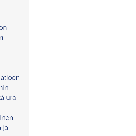
don
än
aatioon
hin
tä ura-
oinen
 ja