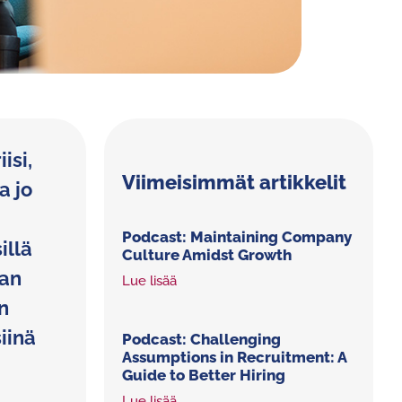
isi,
Viimeisimmät artikkelit
a jo
Podcast: Maintaining Company
illä
Culture Amidst Growth
jan
Lue lisää
n
iinä
Podcast: Challenging
Assumptions in Recruitment: A
Guide to Better Hiring
Lue lisää