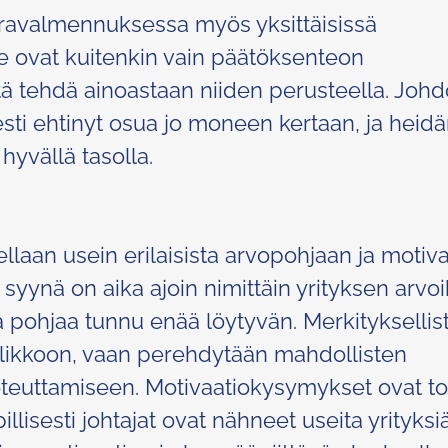
uravalmennuksessa myös yksittäisissä
 ne ovat kuitenkin vain päätöksenteon
stä tehdä ainoastaan niiden perusteella. Joh
sesti ehtinyt osua jo moneen kertaan, ja heid
hyvällä tasolla.
laan usein erilaisista arvopohjaan ja motiv
n syynä on aika ajoin nimittäin yrityksen arvoi
eistä pohjaa tunnu enää löytyvän. Merkityksellis
allikkoon, vaan perehdytään mahdollisten
 toteuttamiseen. Motivaatiokysymykset ovat t
llisesti johtajat ovat nähneet useita yrityksiä