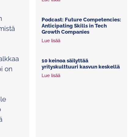
n
Podcast: Future Competencies:
Anticipating Skills in Tech
ymistä
Growth Companies
Lue lisää
alkkaa
10 keinoa säilyttää
yrityskulttuuri kasvun keskellä
pi on
Lue lisää
le
o
ä