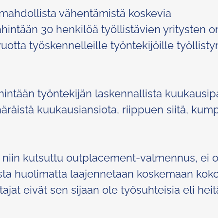
mahdollista vähentämistä koskevia
hintään 30 henkilöä työllistävien yritysten o
uotta työskennelleille työntekijöille työllist
intään työntekijän laskennallista kuukausip
äräistä kuukausiansiota, riippuen siitä, kum
iin kutsuttu outplacement-valmennus, ei o
eesta huolimatta laajennetaan koskemaan kok
ajat eivät sen sijaan ole työsuhteisia eli heit