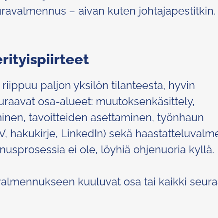
ravalmennus – aivan kuten johtajapestitkin.
ityispiirteet
iippuu paljon yksilön tilanteesta, hyvin
seuraavat osa-alueet: muutoksenkäsittely,
inen, tavoitteiden asettaminen, työnhaun
, hakukirje, LinkedIn) sekä haastatteluvalm
usprosessia ei ole, löyhiä ohjenuoria kyllä.
avalmennukseen kuuluvat osa tai kaikki seura