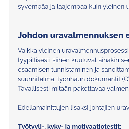
syvempää ja laajempaa kuin yleinen u
Johdon uravalmennuksen er
Vaikka yleinen uravalmennusprosessi r
tyypillisesti siihen kuuluvat ainakin 
osaamisen tunnistaminen ja sanoittam
suunnitelma, työnhaun dokumentit (CV
Tavallisesti mitään pakottavaa valmenn
Edellämainittujen lisäksi johtajien ur
Työtyyli-, kyky- ja motivaatiotestit: