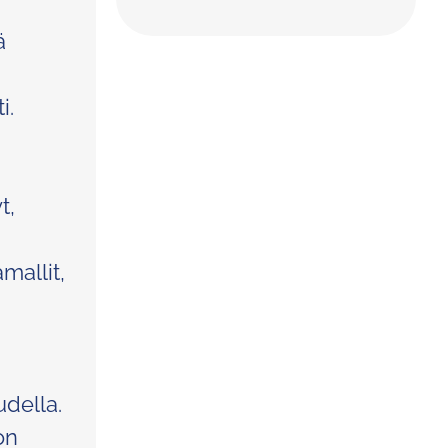
ä
i.
t,
mallit,
udella.
on