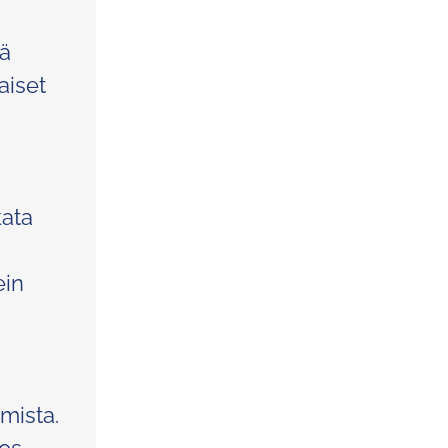
kä
aiset
kata
ein
mista.