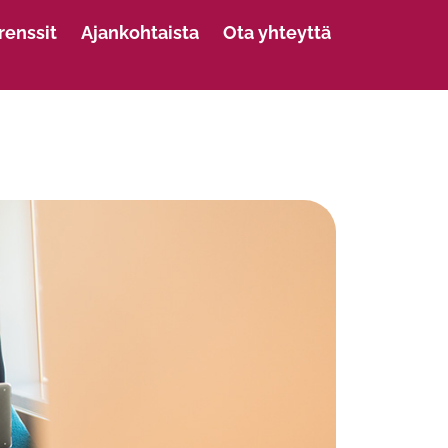
renssit
Ajankohtaista
Ota yhteyttä