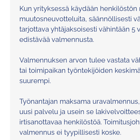
Kun yrityksessä käydään henkilöstön 
muutosneuvotteluita, säännöllisesti vä
tarjottava yhtäjaksoisesti vähintään 5 v
edistävää valmennusta.
Valmennuksen arvon tulee vastata väh
tai toimipaikan työntekijöiden keskimä
suurempi.
Työnantajan maksama uravalmennus, n
uusi palvelu ja usein se lakivelvoitt
irtisanottavaa henkilöstöä. Toimitusjoht
valmennus ei tyypillisesti koske.