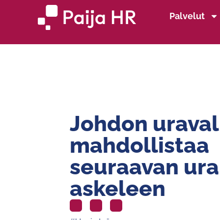
Palvelut
Johdon urava
mahdollistaa
seuraavan ura
askeleen