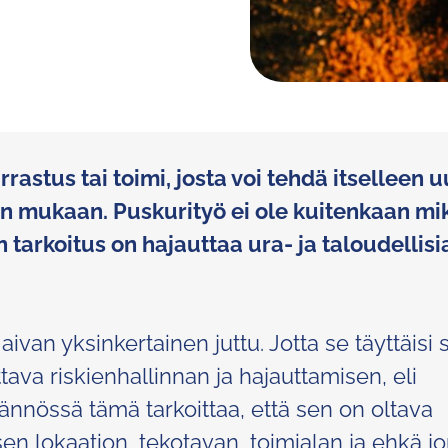
arrastus tai toimi, josta voi tehdä itselleen 
een mukaan. Puskurityö ei ole kuitenkaan mi
tarkoitus on hajauttaa ura- ja taloudellisi
van yksinkertainen juttu. Jotta se täyttäisi s
ava riskienhallinnan ja hajauttamisen, eli
tännössä tämä tarkoittaa, että sen on oltava
en lokaation, tekotavan, toimialan ja ehkä j