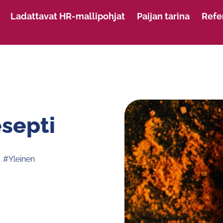
Ladattavat HR-mallipohjat
Paijan tarina
Refe
esepti
,
#Yleinen