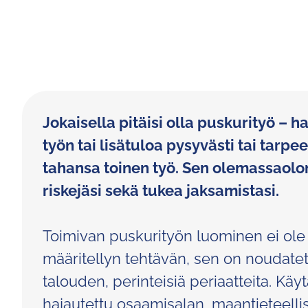
Jokaisella pitäisi olla puskurityö – h
työn tai lisätuloa pysyvästi tai tarp
tahansa toinen työ. Sen olemassaolon 
riskejäsi sekä tukea jaksamistasi.
Toimivan puskurityön luominen ei ole ai
määritellyn tehtävän, sen on noudatett
talouden, perinteisiä periaatteita. Käy
hajautettu osaamisalan, maantieteellis