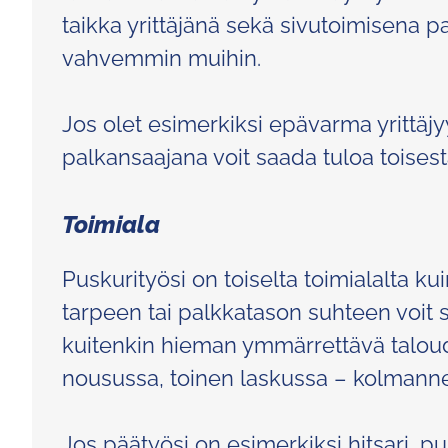
taikka yrittäjänä sekä sivutoimisena pa
vahvemmin muihin.
Jos olet esimerkiksi epävarma yrittäjy
palkansaajana voit saada tuloa toisest
Toimiala
Puskurityösi on toiselta toimialalta
tarpeen tai palkkatason suhteen voit 
kuitenkin hieman ymmärrettävä taloude
nousussa, toinen laskussa – kolman
Jos päätyösi on esimerkiksi hitsari, pus