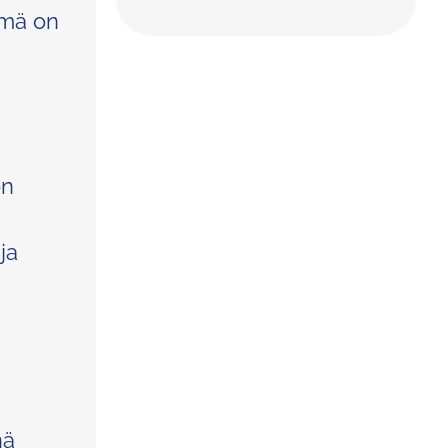
ämä on
en
ja
nä