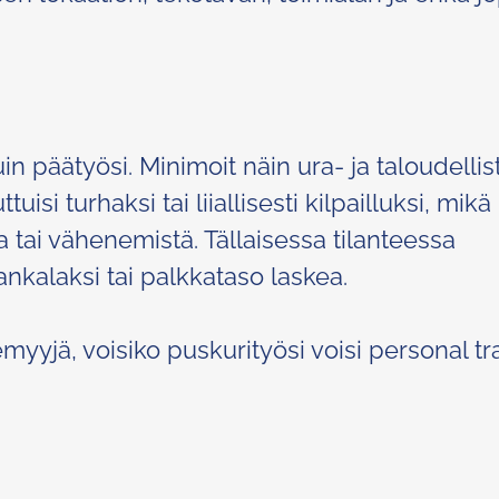
n päätyösi. Minimoit näin ura- ja taloudellis
tuisi turhaksi tai liiallisesti kilpailluksi, mikä
ta tai vähenemistä. Tällaisessa tilanteessa
ankalaksi tai palkkataso laskea.
emyyjä, voisiko puskurityösi voisi personal tra