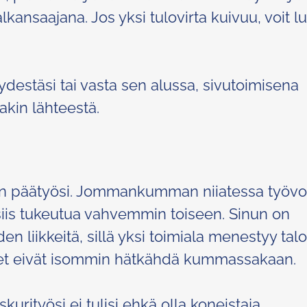
lkansaajana. Jos yksi tulovirta kuivuu, voit l
ydestäsi tai vasta sen alussa, sivutoimisena
akin lähteestä.
 kuin päätyösi. Jommankumman niiatessa työv
siis tukeutua vahvemmin toiseen. Sinun on
n liikkeitä, sillä yksi toimiala menestyy ta
net eivät isommin hätkähdä kummassakaan.
kurityösi ei tulisi ehkä olla koneistaja.