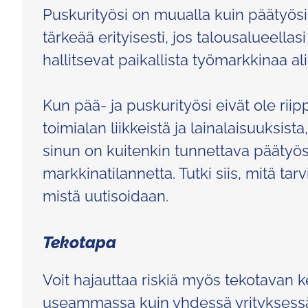
Puskurityösi on muualla kuin päätyös
tärkeää erityisesti, jos talousalueellasi
hallitsevat paikallista työmarkkinaa al
Kun pää- ja puskurityösi eivät ole riip
toimialan liikkeistä ja lainalaisuuksist
sinun on kuitenkin tunnettava päätyö
markkinatilannetta. Tutki siis, mitä ta
mistä uutisoidaan.
Tekotapa
Voit hajauttaa riskiä myös tekotavan k
useammassa kuin yhdessä yrityksessä,