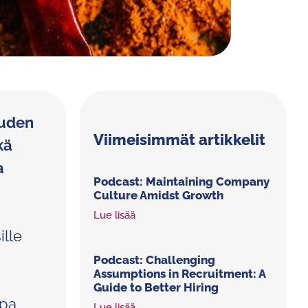
uuden
Viimeisimmät artikkelit
kä
a
Podcast: Maintaining Company
Culture Amidst Growth
Lue lisää
ille
Podcast: Challenging
Assumptions in Recruitment: A
Guide to Better Hiring
opa
Lue lisää