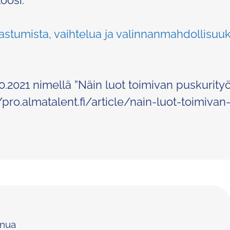
koosi.
astumista, vaihtelua ja valinnanmahdollisuuk
10.2021 nimellä ”Näin luot toimivan puskurityö
/pro.almatalent.fi/article/nain-luot-toimivan
inua