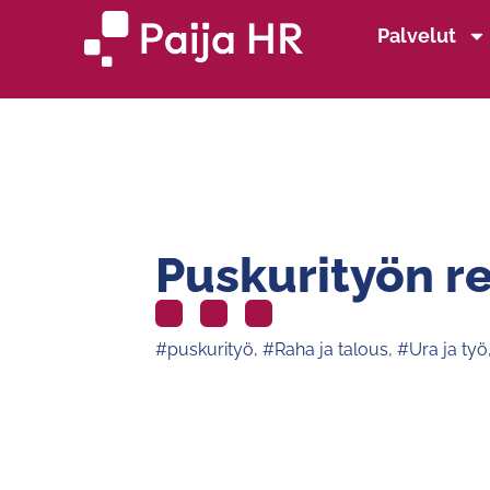
Palvelut
Puskurityön r
#puskurityö
,
#Raha ja talous
,
#Ura ja työ