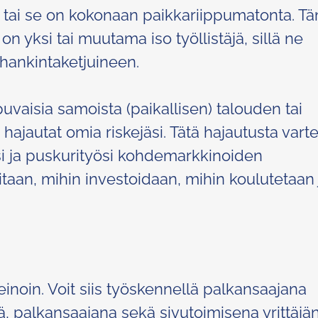
i tai se on kokonaan paikkariippumatonta. T
 on yksi tai muutama iso työllistäjä, sillä ne
ihankintaketjuineen.
puvaisia samoista (paikallisen) talouden tai
a, hajautat omia riskejäsi. Tätä hajautusta vart
si ja puskurityösi kohdemarkkinoiden
rvitaan, mihin investoidaan, mihin koulutetaan 
einoin. Voit siis työskennellä palkansaajana
 palkansaajana sekä sivutoimisena yrittäjä