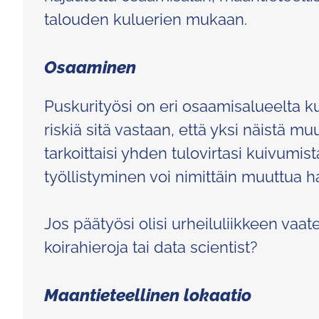
talouden kuluerien mukaan.
Osaaminen
Puskurityösi on eri osaamisalueelta kui
riskiä sitä vastaan, että yksi näistä muut
tarkoittaisi yhden tulovirtasi kuivumis
työllistyminen voi nimittäin muuttua h
Jos päätyösi olisi urheiluliikkeen vaat
koirahieroja tai data scientist?
Maantieteellinen lokaatio