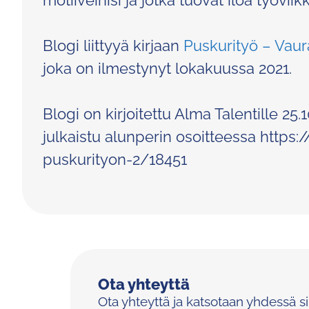
motiiveihisi ja jotka tuovat iloa työviik
Blogi liittyyä kirjaan
Puskurityö – Vaur
joka on ilmestynyt lokakuussa 2021.
Blogi on kirjoitettu Alma Talentille 25.
julkaistu alunperin osoitteessa https:/
puskurityon-2/18451
Ota yhteyttä
Ota yhteyttä ja katsotaan yhdessä s