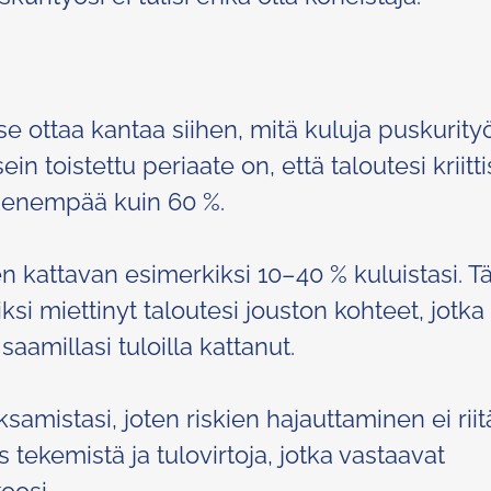
se ottaa kantaa siihen, mitä kuluja puskurity
in toistettu periaate on, että taloutesi kriitt
lla enempää kuin 60 %.
jen kattavan esimerkiksi 10–40 % kuluistasi. Tä
ksi miettinyt taloutesi jouston kohteet, jotka
 saamillasi tuloilla kattanut.
amistasi, joten riskien hajauttaminen ei riitä
is tekemistä ja tulovirtoja, jotka vastaavat