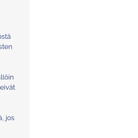
östä
isten
llöin
 eivät
, jos