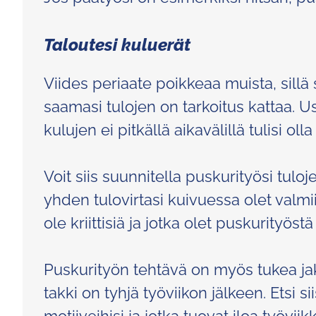
Taloutesi kuluerät
Viides periaate poikkeaa muista, sillä 
saamasi tulojen on tarkoitus kattaa. Use
kulujen ei pitkällä aikavälillä tulisi o
Voit siis suunnitella puskurityösi tulo
yhden tulovirtasi kuivuessa olet valmii
ole kriittisiä ja jotka olet puskurityöstä
Puskurityön tehtävä on myös tukea jaks
takki on tyhjä työviikon jälkeen. Etsi si