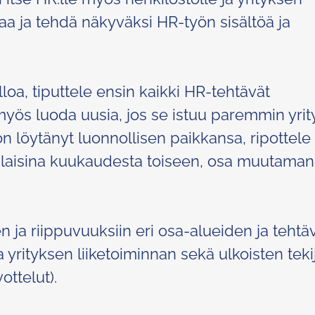
taa ja tehdä näkyväksi HR-työn sisältöä ja
loa, tiputtele ensin kaikki HR-tehtävät
 myös luoda uusia, jos se istuu paremmin yrit
on löytänyt luonnollisen paikkansa, ripottele
anlaisina kuukaudesta toiseen, osa muutaman
n ja riippuvuuksiin eri osa-alueiden ja tehtä
a yrityksen liiketoiminnan sekä ulkoisten tek
ottelut).