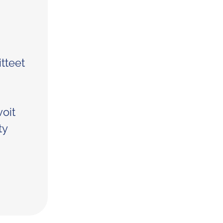
tteet
voit
ty