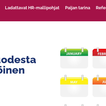
Ladattavat HR-mallipohjat
Paijan tarina
Refe
uodesta
öinen