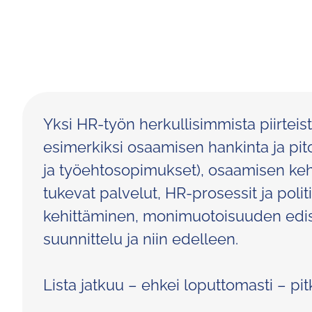
Yksi HR-työn herkullisimmista piirtei
esimerkiksi osaamisen hankinta ja pito
ja työehtosopimukset), osaamisen kehi
tukevat palvelut, HR-prosessit ja politii
kehittäminen, monimuotoisuuden edistä
suunnittelu ja niin edelleen.
Lista jatkuu – ehkei loputtomasti – pitk