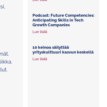
si,
Podcast: Future Competencies:
Anticipating Skills in Tech
Growth Companies
Lue lisää
10 keinoa säilyttää
yrityskulttuuri kasvun keskellä
mät.
Lue lisää
iikka.
lut.