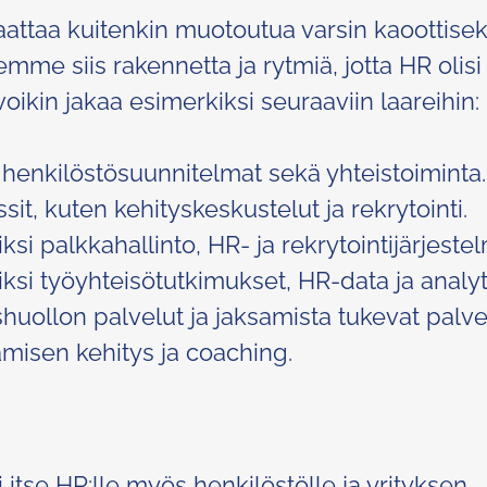
aattaa kuitenkin muotoutua varsin kaoottisek
mme siis rakennetta ja rytmiä, jotta HR olisi
oikin jakaa esimerkiksi seuraaviin laareihin:
, henkilöstösuunnitelmat sekä yhteistoiminta.
sit, kuten kehityskeskustelut ja rekrytointi.
iksi palkkahallinto, HR- ja rekrytointijärjestel
iksi työyhteisötutkimukset, HR-data ja analyt
huollon palvelut ja jaksamista tukevat palve
amisen kehitys ja coaching.
 itse HR:lle myös henkilöstölle ja yrityksen