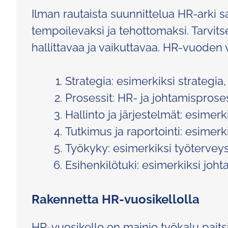
Ilman rautaista suunnittelua HR-arki s
tempoilevaksi ja tehottomaksi. Tarvitse
hallittavaa ja vaikuttavaa. HR-vuoden v
Strategia: esimerkiksi strategia
Prosessit: HR- ja johtamisproses
Hallinto ja järjestelmät: esimerk
Tutkimus ja raportointi: esimerk
Työkyky: esimerkiksi työterveys
Esihenkilötuki: esimerkiksi joht
Rakennetta HR-vuosikellolla
HR-vuosikello on mainio työkalu paitsi