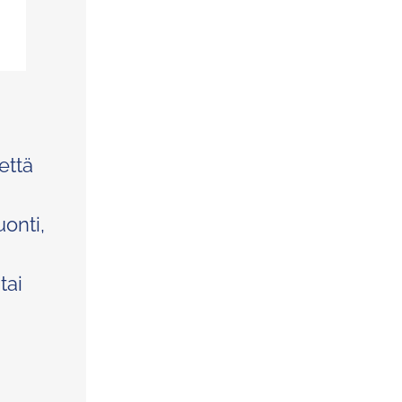
että
onti,
tai