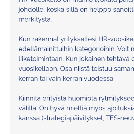
johdolle, koska sillä on helppo sanoit
merkitystä.
Kun rakennat yrityksellesi HR-vuosikel
edellämainittuihin kategorioihin. Voit
liiketoimintaan. Kun jokainen tehtävä 
vuosikelloon. Osa niistä toistuu sam
kerran tai vain kerran vuodessa.
Kiinnitä erityistä huomiota rytmityksee
välillä. On hyvä miettiä myös ajoituksi
kanssa (strategiapäivitykset, TES-neuv