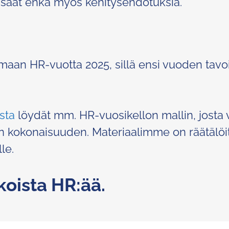
 saat ehkä myös kehitysehdotuksia.
amaan HR-vuotta 2025, sillä ensi vuoden tavoi
sta
löydät mm. HR-vuosikellon mallin, josta 
van kokonaisuuden. Materiaalimme on räätälöi
le.
koista HR:ää.