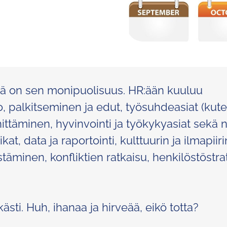
stä on sen monipuolisuus. HR:ään kuuluu
, palkitseminen ja edut, työsuhdeasiat (kuten
ttäminen, hyvinvointi ja työkykyasiat sekä ni
kat, data ja raportointi, kulttuurin ja ilmapiiri
minen, konfliktien ratkaisu, henkilöstöstra
ästi. Huh, ihanaa ja hirveää, eikö totta?