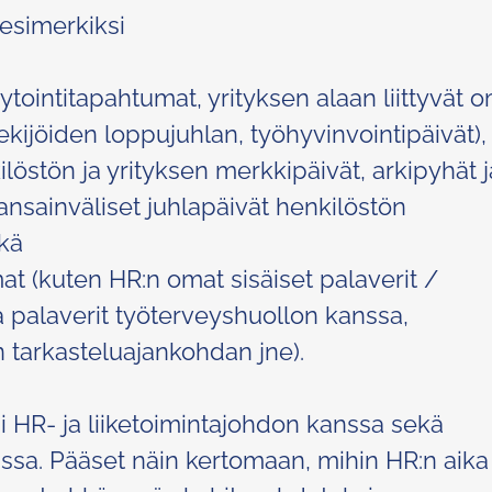
 esimerkiksi
ytointitapahtumat, yrityksen alaan liittyvät 
ekijöiden loppujuhlan, työhyvinvointipäivät),
löstön ja yrityksen merkkipäivät, arkipyhät j
 kansainväliset juhlapäivät henkilöstön
kä
t (kuten HR:n omat sisäiset palaverit /
a palaverit työterveyshuollon kanssa,
 tarkasteluajankohdan jne).
i HR- ja liiketoimintajohdon kanssa sekä
ssa. Pääset näin kertomaan, mihin HR:n aika 