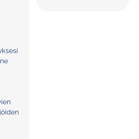
yksesi
 ne
vien
ijöiden