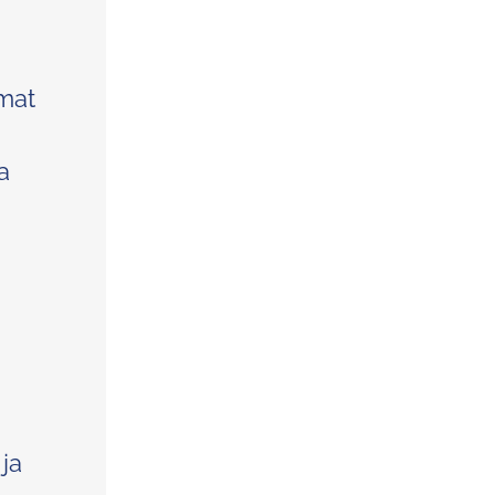
omat
a
ja