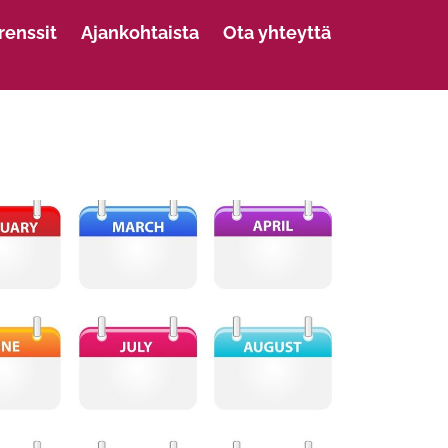
renssit
Ajankohtaista
Ota yhteyttä