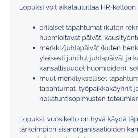
Lopuksi voit aikatauluttaa HR-kelloon
erilaiset tapahtumat (kuten rekr
huomioitavat päivät, kausityönt
merkki/juhlapäivät (kuten henki
yleisesti juhlitut juhlapäivät ja
kansallisuudet huomioiden), se
muut merkitykselliset tapahtuma
tapahtumat, työpaikkakäynnit j
nollatuntisopimusten toteumien
Lopuksi, vuosikello on hyvä käydä läp
tärkeimpien sisarorganisaatioiden kan