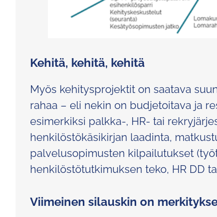
Kehitä, kehitä, kehitä
Myös kehitysprojektit on saatava suunn
rahaa – eli nekin on budjetoitava ja re
esimerkiksi palkka-, HR- tai rekryjärj
henkilöstökäsikirjan laadinta, matkustus
palvelusopimusten kilpailutukset (työ
henkilöstötutkimuksen teko, HR DD tai
Viimeinen silauskin on merkitykse