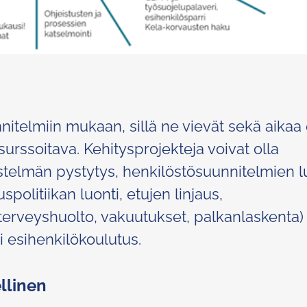
itelmiin mukaan, sillä ne vievät sekä aikaa 
surssoitava. Kehitysprojekteja voivat olla
estelmän pystytys, henkilöstösuunnitelmien lu
politiikan luonti, etujen linjaus,
terveyshuolto, vakuutukset, palkanlaskenta) 
 esihenkilökoulutus.
llinen