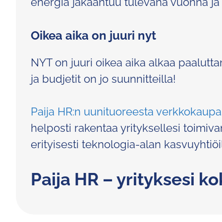
energia jakaantuu tulevana vuonna ja
Oikea aika on juuri nyt
NYT on juuri oikea aika alkaa paalutt
ja budjetit on jo suunnitteilla!
Paija HR:n uunituoreesta verkkokaupa
helposti rakentaa yrityksellesi toimi
erityisesti teknologia-alan kasvuyhtiöil
Paija HR – yrityksesi ko