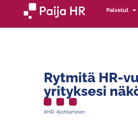
Palvelut
Rytmitä HR-v
yrityksesi näk
#HR
,
#johtaminen